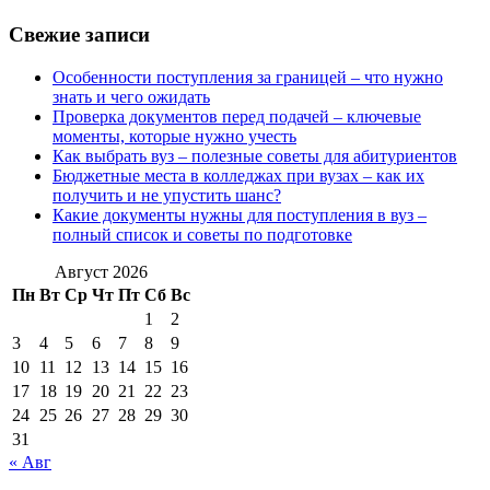
Свежие записи
Особенности поступления за границей – что нужно
знать и чего ожидать
Проверка документов перед подачей – ключевые
моменты, которые нужно учесть
Как выбрать вуз – полезные советы для абитуриентов
Бюджетные места в колледжах при вузах – как их
получить и не упустить шанс?
Какие документы нужны для поступления в вуз –
полный список и советы по подготовке
Август 2026
Пн
Вт
Ср
Чт
Пт
Сб
Вс
1
2
3
4
5
6
7
8
9
10
11
12
13
14
15
16
17
18
19
20
21
22
23
24
25
26
27
28
29
30
31
« Авг