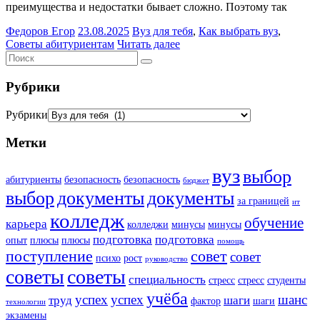
преимущества и недостатки бывает сложно. Поэтому так
Федоров Егор
23.08.2025
Вуз для тебя
,
Как выбрать вуз
,
Советы абитуриентам
Читать далее
Рубрики
Рубрики
Метки
вуз
выбор
абитуриенты
безопасность
безопасность
бюджет
выбор
документы
документы
за границей
ит
колледж
обучение
карьера
колледжи
минусы
минусы
подготовка
подготовка
опыт
плюсы
плюсы
помощь
поступление
совет
совет
психо
рост
руководство
советы
советы
специальность
стресс
стресс
студенты
учёба
успех
успех
шанс
труд
шаги
фактор
шаги
технологии
экзамены