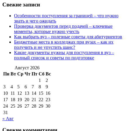
Свежие записи
Особенности поступления за границей – что нужно
знать и чего ожидать
Проверка документов перед подачей – ключевые
моменты, которые нужно учесть
Как выбрать вуз – полезные советы для абитуриентов
Бюджетные места в колледжах при вузах – как их
получить и не упустить шанс?
Какие документы нужны для поступления в вуз –
полный список и советы по подготовке
Август 2026
Пн
Вт
Ср
Чт
Пт
Сб
Вс
1
2
3
4
5
6
7
8
9
10
11
12
13
14
15
16
17
18
19
20
21
22
23
24
25
26
27
28
29
30
31
« Авг
Свежие комментарии