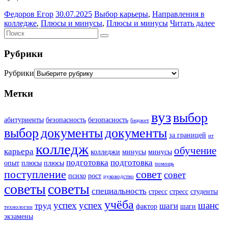
Федоров Егор
30.07.2025
Выбор карьеры
,
Направления в
колледже
,
Плюсы и минусы
,
Плюсы и минусы
Читать далее
Рубрики
Рубрики
Метки
вуз
выбор
абитуриенты
безопасность
безопасность
бюджет
выбор
документы
документы
за границей
ит
колледж
обучение
карьера
колледжи
минусы
минусы
подготовка
подготовка
опыт
плюсы
плюсы
помощь
поступление
совет
совет
психо
рост
руководство
советы
советы
специальность
стресс
стресс
студенты
учёба
успех
успех
шанс
труд
шаги
фактор
шаги
технологии
экзамены