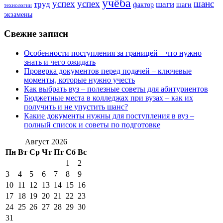
учёба
успех
успех
шанс
труд
шаги
фактор
шаги
технологии
экзамены
Свежие записи
Особенности поступления за границей – что нужно
знать и чего ожидать
Проверка документов перед подачей – ключевые
моменты, которые нужно учесть
Как выбрать вуз – полезные советы для абитуриентов
Бюджетные места в колледжах при вузах – как их
получить и не упустить шанс?
Какие документы нужны для поступления в вуз –
полный список и советы по подготовке
Август 2026
Пн
Вт
Ср
Чт
Пт
Сб
Вс
1
2
3
4
5
6
7
8
9
10
11
12
13
14
15
16
17
18
19
20
21
22
23
24
25
26
27
28
29
30
31