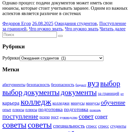
Однако процесс подачи документов может иметь свои
нюансы, которые стоит учитывать заранее. Одним из важных
аспектов является различие в системах
Федоров Егор
26.08.2025
Ожидания студентов
,
Поступление
за границей
,
Что нужно знать
,
Что нужно знать
Читать далее
Рубрики
Рубрики
Метки
вуз
выбор
абитуриенты
безопасность
безопасность
бюджет
выбор
документы
документы
за границей
ит
колледж
обучение
карьера
колледжи
минусы
минусы
подготовка
подготовка
опыт
плюсы
плюсы
помощь
поступление
совет
совет
психо
рост
руководство
советы
советы
специальность
стресс
стресс
студенты