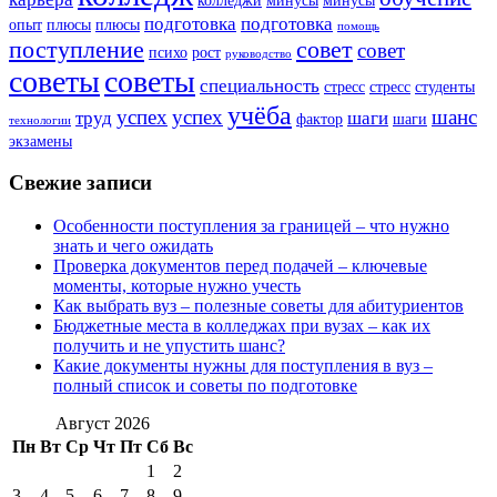
подготовка
подготовка
опыт
плюсы
плюсы
помощь
поступление
совет
совет
психо
рост
руководство
советы
советы
специальность
стресс
стресс
студенты
учёба
успех
успех
шанс
труд
шаги
фактор
шаги
технологии
экзамены
Свежие записи
Особенности поступления за границей – что нужно
знать и чего ожидать
Проверка документов перед подачей – ключевые
моменты, которые нужно учесть
Как выбрать вуз – полезные советы для абитуриентов
Бюджетные места в колледжах при вузах – как их
получить и не упустить шанс?
Какие документы нужны для поступления в вуз –
полный список и советы по подготовке
Август 2026
Пн
Вт
Ср
Чт
Пт
Сб
Вс
1
2
3
4
5
6
7
8
9