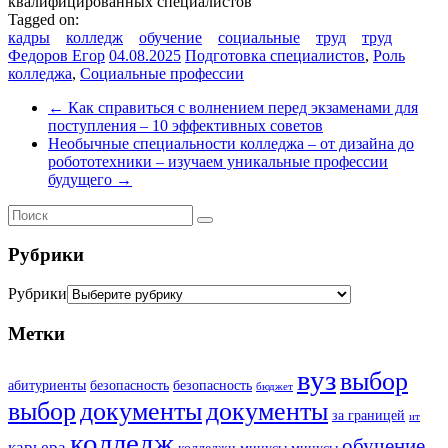
квалифицированных специалистов
Tagged on:
кадры
колледж
обучение
социальные
труд
труд
Федоров Егор
04.08.2025
Подготовка специалистов
,
Роль
колледжа
,
Социальные профессии
←
Как справиться с волнением перед экзаменами для
поступления – 10 эффективных советов
Необычные специальности колледжа – от дизайна до
робототехники – изучаем уникальные профессии
будущего
→
Рубрики
Рубрики
Метки
вуз
выбор
абитуриенты
безопасность
безопасность
бюджет
выбор
документы
документы
за границей
ит
колледж
обучение
карьера
колледжи
минусы
минусы